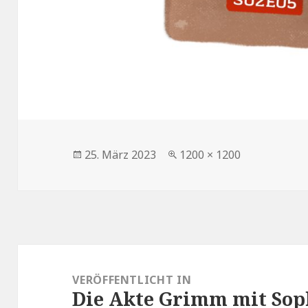
Veröffentlicht
Volle
25. März 2023
1200 × 1200
am
Größe
Beitragsnavigation
VERÖFFENTLICHT IN
Die Akte Grimm mit So