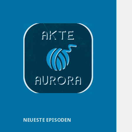
Akte Aurora
Relistening
NEUESTE EPISODEN