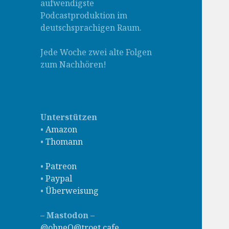
aufwendigste
Podcastproduktion im
deutschsprachigen Raum.
Jede Woche zwei alte Folgen
zum Nachhören!
Unterstützen
•
Amazon
•
Thomann
•
Patreon
•
Paypal
•
Überweisung
– Mastodon –
@ohneQ@troet.cafe