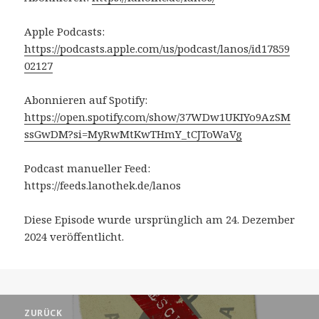
Apple Podcasts:
https://podcasts.apple.com/us/podcast/lanos/id17859
02127
Abonnieren auf Spotify:
https://open.spotify.com/show/37WDw1UKIYo9AzSM
ssGwDM?si=MyRwMtKwTHmY_tCJToWaVg
Podcast manueller Feed:
https://feeds.lanothek.de/lanos
Diese Episode wurde ursprünglich am 24. Dezember
2024 veröffentlicht.
Beitragsnavigation
ZURÜCK