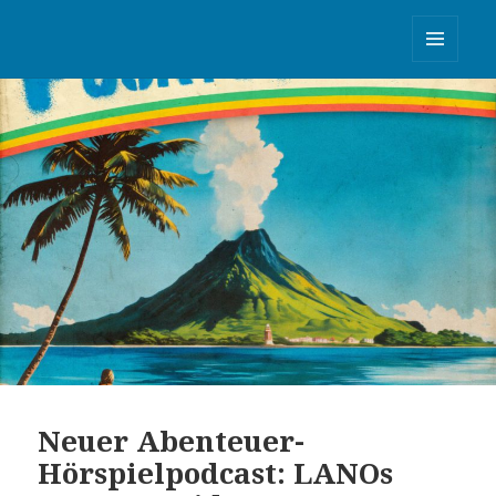
Akte Aurora Relistening
MENÜ
UND
WIDGETS
Neuer Abenteuer-
Hörspielpodcast: LANOs